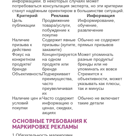
Джанкой
информацией. В некоторых случаях может
Ростов-
потребоваться консультация эксперта, но эти критерии
Дзержинск
на-
станут надёжным ориентиром в большинстве ситуаций.
Дону
Димитровград
Критерий
Реклама
Информация
Рыбинск
Цель
Продвижение
Информирование,
Е
Рязань
публикации
товара/услуги,
обучение,
побуждение к
развлечение
Евпатория
С
покупке
Екатеринбург
Наличие
Содержит явные
Обычно не содержит
Салават
Елец
призыва к
призывы (купите,
прямых призывов
Самара
Ессентуки
действию
закажите)
Фокус на
Санкт-
Концентрируется
Может упоминать
Ж
конкретном
Петербург
на одном
разные продукты/
продукте/
продукте или
бренды или не
Саранск
Жуковский
бренде
бренде
упоминать их вовсе
Сарапул
Объективность
Подчеркивает
Стремится к
З
Саратов
преимущества,
объективности, может
Севастополь
часто
указывать как плюсы,
Златоуст
преувеличивая
так и минусы
Сергиев
И
их
Посад
Наличие цен и
Часто содержит
Обычно не включает
Серпухов
Иваново
условий
информацию о
такие детали
Симферополь
покупки
ценах, скидках,
Ижевск
Смоленск
акциях
Й
Сочи
ОСНОВНЫЕ ТРЕБОВАНИЯ К
Ставрополь
МАРКИРОВКЕ РЕКЛАМЫ
Йошкар-
Старый
Ола
1.
Обязательность маркировки
Оскол