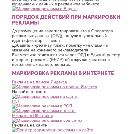
Хасавюрт
Липецк
юридических данных в рекламном кабинете
Химки
Люберцы
ПОРЯДОК ДЕЙСТВИЙ ПРИ МАРКИРОВКИ
Ч
М
РЕКЛАМЫ
Чебоксары
Магнитогорск
До размещения зарегистрировать его у Оператора
Челябинск
Майкоп
рекламных данных (ОРД), получить уникальный
Череповец
Махачкала
идентификатор — токен.
Черкесск
Миасс
Добавить к креативу токен, пометку «Реклама» и
указание на конечного рекламодателя
Москва
Ш
Ежемесячно отчитываться через ОРД в Единый реестр
Мурманск
интернет рекламы (ЕРИР) об открутке креатива и
Шахты
Муром
потраченных на него деньгах.
Мытищи
Э
МАРКИРОВКА РЕКЛАМЫ В ИНТЕРНЕТЕ
Н
Электросталь
Реклама на поиске Яндекса
Энгельс
Набережные
Челны
На сайте в тексте
Я
Нальчик
РСЯ
Ялта
Невинномысск
Ярославль
Нефтекамск
Реклама в ВКонтакте
Реклама на сайте