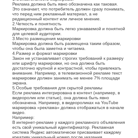
К
Реклама должна быть явно обозначена как таковая.
Стерлитамак
Это означает, что потребитель должен сразу понимать,
Судак
Казань
что перед ним рекламный материал, а не
Сургут
редакционный контент или личное мнение.
Калининград
2.
Четкость и понятность
Сызрань
Калуга
Маркировка должна быть легко узнаваемой и понятной
Сыктывкар
Каменск-
для целевой аудитории.
Уральский
3.
Место размещения маркировки
Т
Камышин
Маркировка должна быть размещена таким образом,
чтобы она была заметна и читаема.
Таганрог
Каспийск
4.
Размер и формат маркировки
Тамбов
Кемерово
Закон не устанавливает строгих требований к размеру
Тверь
Керчь
или шрифту маркировки, но она должна быть
Тольятти
Киров
достаточно крупной и контрастной, чтобы привлекать
внимание. Например, в телевизионной рекламе текст
Тула
Кисловодск
маркировки должен занимать не менее 7% площади
Тюмень
Ковров
экрана.
Коломна
5.
Особые требования для скрытой рекламы
У
Копейск
Если реклама интегрирована в контент (например, в
видеоролик или статью), она должна быть явно
Ульяновск
Кострома
обозначена. Например, в видеороликах на YouTube
Уфа
Красногорск
маркировка «реклама» должна отображаться в начале
Краснодар
Ф
видео.
Курган
Например:
Феодосия
В интернет-рекламе у каждого рекламного объявления
Курск
есть свой уникальный идентификатор. Рекламная
Х
Л
система Яндекс автоматически присваивает каждому
креативу уникальный номер после указания