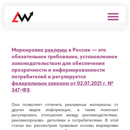
Выберите
город
Нефтеюганск
А
Нижневартовск
Маркировка
рекламы
в России — это
Нижнекамск
Алушта
обязательное требование, установленное
Нижний
Альметьевск
законодательством для обеспечения
Новгород
Анапа
прозрачности и информированности
Нижний
Арзамас
Тагил
потребителей и регулируется
Армавир
Новокуйбышевск
федеральным законом от 02.07.2021 г. №
Архангельск
Новомосковск
Астрахань
347-ФЗ
.
Новороссийск
Б
Новочебоксарск
Новочеркасск
Она позволяет отличить рекламные материалы от
Балаково
Новошахтинск
других видов информации, а также помогает
Балашиха
Новый
регулировать отношения между рекламодателями,
Батайск
Уренгой
рекламопроизво- дителями и потребителями. В этой
Бахчисарай
Ноябрьск
статье мы рассмотрим правовые основы маркировки
Белгород