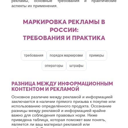
рекламы, основные требования и практические
О
Березники
аспекты их применения.
Благовещенск
Обнинск
Брянск
Одинцово
МАРКИРОВКА РЕКЛАМЫ В
Октябрьский
В
РОССИИ:
Омск
Великий
Орел
ТРЕБОВАНИЯ И ПРАКТИКА
Новгород
Оренбург
Владикавказ
Орехово-
Владимир
Зуево
Волгоград
требования
порядок маркировки
примеры
Орск
Волгодонск
П
операторы
штрафы
Волжск
Волжский
Пенза
Вологда
Первоуральск
РАЗНИЦА МЕЖДУ ИНФОРМАЦИОННЫМ
Воронеж
Пермь
КОНТЕНТОМ И РЕКЛАМОЙ
Петрозаводск
Г
Подольск
Основное различие между рекламой и информацией
Геленджик
заключается в наличии прямого призыва к покупке или
Псков
Грозный
использованию определённого продукта. Осознание
Пушкино
разницы между рекламой и информацией крайне
Пятигорск
Д
важно для соблюдения правовых норм. Ниже
приведена таблица, которая поможет вам понять,
Р
Дербент
является ли ваш материал рекламой или