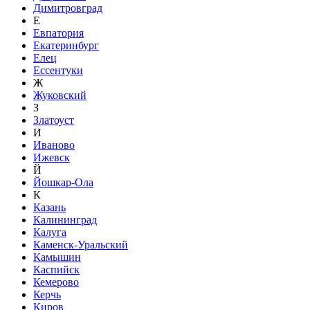
Димитровград
Е
Евпатория
Екатеринбург
Елец
Ессентуки
Ж
Жуковский
З
Златоуст
И
Иваново
Ижевск
Й
Йошкар-Ола
К
Казань
Калининград
Калуга
Каменск-Уральский
Камышин
Каспийск
Кемерово
Керчь
Киров