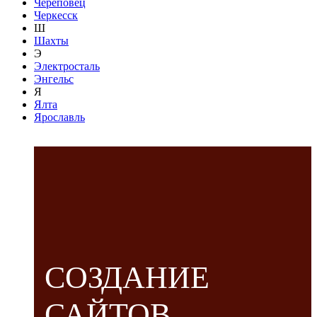
Череповец
Черкесск
Ш
Шахты
Э
Электросталь
Энгельс
Я
Ялта
Ярославль
СОЗДАНИЕ
САЙТОВ