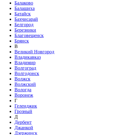
Балаково
Балашиха
Батайск
Бахчисарай
Белгород
Березники
Благовещенск
Брянск
В
Великий Новгород
Владикавказ
Владимир
Волгоград
Волгодонск
Волжск
Волжский
Вологда
Воронеж
Г
Геленджик
Грозный
Д
Дербент
Джанкой
Дзержинск