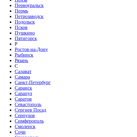
Первоуральск
Пермь
Петрозаводск
Подольск
Псков
Пушкино
Пятигорск
Р
Ростов-на-Дону
Рыбинск
Рязань
С
Салават
Самара
Санкт-Петербург
Саранск
Сарапул
Саратов
Севастополь
Сергиев Посад
Серпухов
Симферополь
Смоленск
Сочи