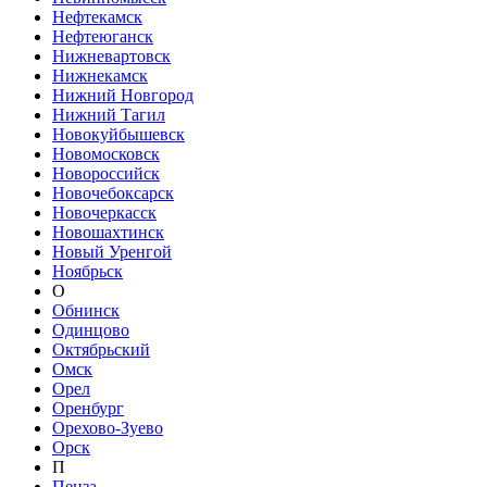
Нефтекамск
Нефтеюганск
Нижневартовск
Нижнекамск
Нижний Новгород
Нижний Тагил
Новокуйбышевск
Новомосковск
Новороссийск
Новочебоксарск
Новочеркасск
Новошахтинск
Новый Уренгой
Ноябрьск
О
Обнинск
Одинцово
Октябрьский
Омск
Орел
Оренбург
Орехово-Зуево
Орск
П
Пенза