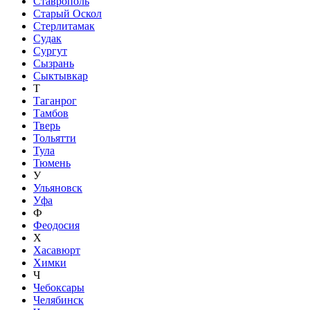
Ставрополь
Старый Оскол
Стерлитамак
Судак
Сургут
Сызрань
Сыктывкар
Т
Таганрог
Тамбов
Тверь
Тольятти
Тула
Тюмень
У
Ульяновск
Уфа
Ф
Феодосия
Х
Хасавюрт
Химки
Ч
Чебоксары
Челябинск