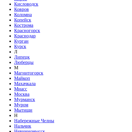
Кисловодск
Ковров
Коломна
Копейск
Кострома
Красногорск
Краснодар
Курган
Курск
Л
Липецк
Люберцы
М
Магнитогорск
Майкоп
Махачкала
Миасс
Москва
Мурманск
Муром
Мытищи
Н
Набережные Челны
Нальчик
Невинномысск