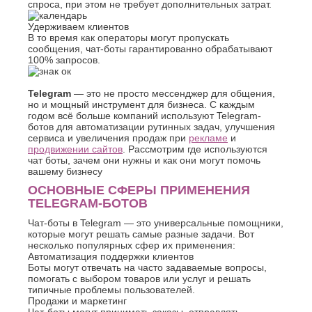
спроса, при этом не требует дополнительных затрат.
О
Березники
Благовещенск
Удерживаем клиентов
Обнинск
В то время как операторы могут пропускать
Брянск
Одинцово
сообщения, чат-боты гарантированно обрабатывают
Октябрьский
В
100% запросов.
Омск
Великий
Орел
Новгород
Telegram
— это не просто мессенджер для общения,
Оренбург
но и мощный инструмент для бизнеса. С каждым
Владикавказ
Орехово-
годом всё больше компаний используют Telegram-
Владимир
Зуево
ботов для автоматизации рутинных задач, улучшения
Волгоград
сервиса и увеличения продаж при
Орск
рекламе
и
Волгодонск
продвижении сайтов
. Рассмотрим где используются
П
чат боты, зачем они нужны и как они могут помочь
Волжск
вашему бизнесу
Волжский
Пенза
ОСНОВНЫЕ СФЕРЫ ПРИМЕНЕНИЯ
Вологда
Первоуральск
TELEGRAM-БОТОВ
Воронеж
Пермь
Петрозаводск
Г
Чат-боты в Telegram — это универсальные помощники,
которые могут решать самые разные задачи. Вот
Подольск
Геленджик
несколько популярных сфер их применения:
Псков
Автоматизация поддержки клиентов
Грозный
Пушкино
Боты могут отвечать на часто задаваемые вопросы,
Пятигорск
Д
помогать с выбором товаров или услуг и решать
типичные проблемы пользователей.
Р
Дербент
Продажи и маркетинг