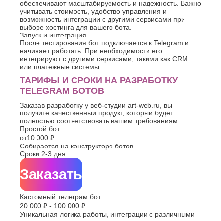
обеспечивают масштабируемость и надежность. Важно
Хасавюрт
Липецк
учитывать стоимость, удобство управления и
Химки
Люберцы
возможность интеграции с другими сервисами при
Ч
выборе хостинга для вашего бота.
М
Запуск и интеграция.
Чебоксары
После тестирования бот подключается к Telegram и
Магнитогорск
начинает работать. При необходимости его
Челябинск
Майкоп
интегрируют с другими сервисами, такими как CRM
Череповец
Махачкала
или платежные системы.
Черкесск
Миасс
ТАРИФЫ И СРОКИ НА РАЗРАБОТКУ
Москва
Ш
TELEGRAM БОТОВ
Мурманск
Шахты
Муром
Заказав разработку у веб-студии art-web.ru, вы
получите качественный продукт, который будет
Мытищи
Э
полностью соответствовать вашим требованиям.
Н
Простой бот
Электросталь
от
10 000 ₽
Энгельс
Набережные
Собирается на конструкторе ботов.
Челны
Я
Сроки 2-3 дня.
Нальчик
Ялта
Невинномысск
Заказать
Ярославль
Нефтекамск
Кастомный телеграм бот
20 000 ₽ - 100 000 ₽
Уникальная логика работы, интеграции с различными