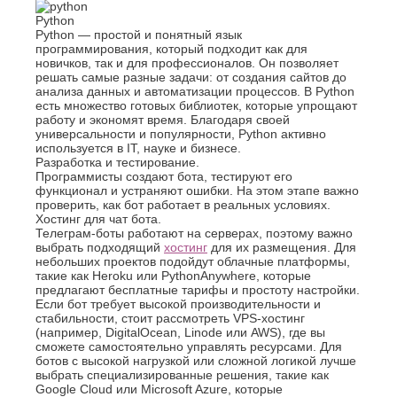
К
Стерлитамак
Python
Python — простой и понятный язык
Судак
Казань
программирования, который подходит как для
Сургут
Калининград
новичков, так и для профессионалов. Он позволяет
Сызрань
Калуга
решать самые разные задачи: от создания сайтов до
Сыктывкар
анализа данных и автоматизации процессов. В Python
Каменск-
есть множество готовых библиотек, которые упрощают
Уральский
Т
работу и экономят время. Благодаря своей
Камышин
универсальности и популярности, Python активно
Таганрог
Каспийск
используется в IT, науке и бизнесе.
Тамбов
Кемерово
Разработка и тестирование.
Тверь
Программисты создают бота, тестируют его
Керчь
функционал и устраняют ошибки. На этом этапе важно
Тольятти
Киров
проверить, как бот работает в реальных условиях.
Тула
Кисловодск
Хостинг для чат бота.
Тюмень
Ковров
Телеграм-боты работают на серверах, поэтому важно
выбрать подходящий
хостинг
для их размещения. Для
Коломна
У
небольших проектов подойдут облачные платформы,
Копейск
такие как Heroku или PythonAnywhere, которые
Ульяновск
Кострома
предлагают бесплатные тарифы и простоту настройки.
Уфа
Красногорск
Если бот требует высокой производительности и
стабильности, стоит рассмотреть VPS-хостинг
Краснодар
Ф
(например, DigitalOcean, Linode или AWS), где вы
Курган
сможете самостоятельно управлять ресурсами. Для
Феодосия
Курск
ботов с высокой нагрузкой или сложной логикой лучше
выбрать специализированные решения, такие как
Х
Л
Google Cloud или Microsoft Azure, которые