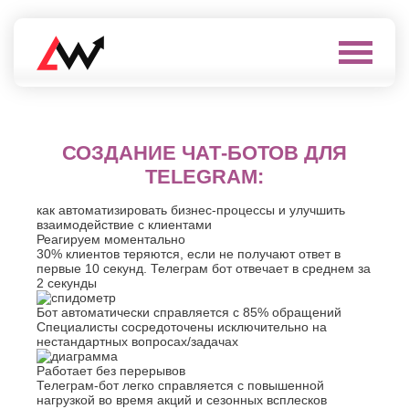
Выберите
город
Нефтеюганск
А
Нижневартовск
СОЗДАНИЕ ЧАТ-БОТОВ ДЛЯ
Нижнекамск
Алушта
TELEGRAM:
Нижний
Альметьевск
Новгород
Анапа
как автоматизировать бизнес-процессы и улучшить
Нижний
Арзамас
взаимодействие с клиентами
Тагил
Реагируем моментально
Армавир
Новокуйбышевск
30% клиентов теряются, если не получают ответ в
Архангельск
первые 10 секунд. Телеграм бот отвечает в среднем за
Новомосковск
Астрахань
2 секунды
Новороссийск
Б
Новочебоксарск
Бот автоматически справляется с 85% обращений
Новочеркасск
Специалисты сосредоточены исключительно на
Балаково
нестандартных вопросах/задачах
Новошахтинск
Балашиха
Новый
Батайск
Работает без перерывов
Уренгой
Телеграм-бот легко справляется с повышенной
Бахчисарай
Ноябрьск
нагрузкой во время акций и сезонных всплесков
Белгород