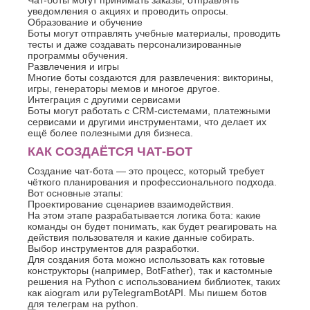
Чат-боты могут принимать заказы, отправлять
Джанкой
Ростов-
уведомления о акциях и проводить опросы.
Дзержинск
на-
Образование и обучение
Дону
Димитровград
Боты могут отправлять учебные материалы, проводить
Рыбинск
тесты и даже создавать персонализированные
Е
программы обучения.
Рязань
Развлечения и игры
Евпатория
С
Многие боты создаются для развлечения: викторины,
Екатеринбург
игры, генераторы мемов и многое другое.
Салават
Елец
Интеграция с другими сервисами
Самара
Боты могут работать с CRM-системами, платежными
Ессентуки
сервисами и другими инструментами, что делает их
Санкт-
Ж
ещё более полезными для бизнеса.
Петербург
Саранск
КАК СОЗДАЁТСЯ ЧАТ-БОТ
Жуковский
Сарапул
З
Создание чат-бота — это процесс, который требует
Саратов
чёткого планирования и профессионального подхода.
Севастополь
Златоуст
Вот основные этапы:
Проектирование сценариев взаимодействия.
Сергиев
И
На этом этапе разрабатывается логика бота: какие
Посад
команды он будет понимать, как будет реагировать на
Серпухов
Иваново
действия пользователя и какие данные собирать.
Симферополь
Ижевск
Выбор инструментов для разработки.
Смоленск
Для создания бота можно использовать как готовые
Й
конструкторы (например, BotFather), так и кастомные
Сочи
решения на Python с использованием библиотек, таких
Ставрополь
Йошкар-
как aiogram или pyTelegramBotAPI. Мы пишем ботов
Старый
Ола
для телеграм на python.
Оскол