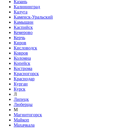
Казань
Калининград
Калуга
Каменск-Уральский
Камышин
Каспийск
Кемерово
Керчь
Киров
Кисловодск
Ковров
Коломна
Копейск
Кострома
Красногорск
Краснодар
Курган
Курск
Л
Липецк
Люберцы
М
Магнитогорск
Майкоп
Махачкала