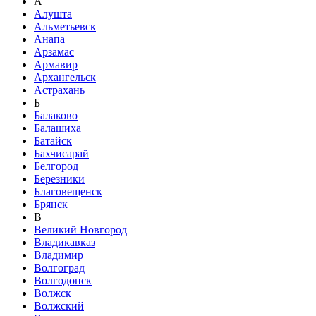
А
Алушта
Альметьевск
Анапа
Арзамас
Армавир
Архангельск
Астрахань
Б
Балаково
Балашиха
Батайск
Бахчисарай
Белгород
Березники
Благовещенск
Брянск
В
Великий Новгород
Владикавказ
Владимир
Волгоград
Волгодонск
Волжск
Волжский