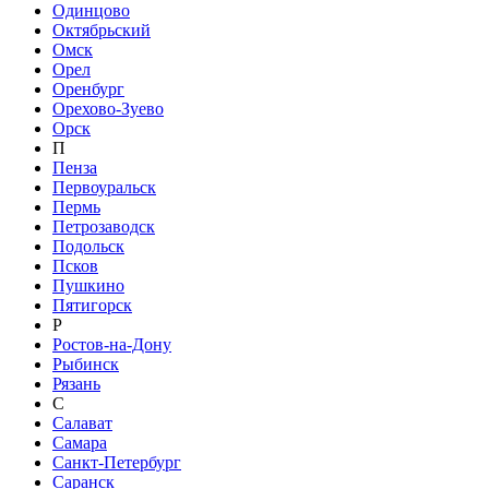
Одинцово
Октябрьский
Омск
Орел
Оренбург
Орехово-Зуево
Орск
П
Пенза
Первоуральск
Пермь
Петрозаводск
Подольск
Псков
Пушкино
Пятигорск
Р
Ростов-на-Дону
Рыбинск
Рязань
С
Салават
Самара
Санкт-Петербург
Саранск