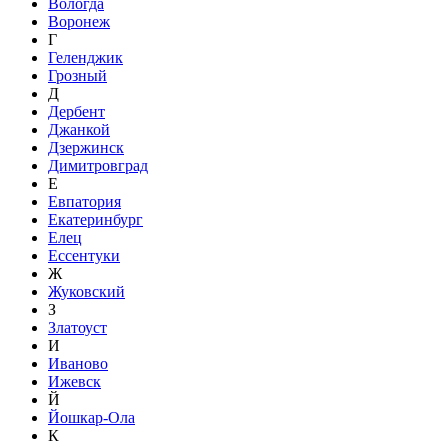
Вологда
Воронеж
Г
Геленджик
Грозный
Д
Дербент
Джанкой
Дзержинск
Димитровград
Е
Евпатория
Екатеринбург
Елец
Ессентуки
Ж
Жуковский
З
Златоуст
И
Иваново
Ижевск
Й
Йошкар-Ола
К