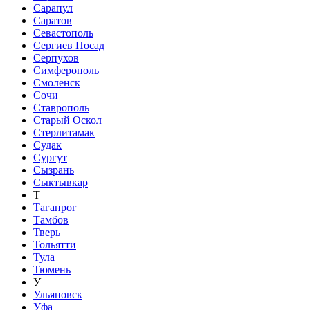
Сарапул
Саратов
Севастополь
Сергиев Посад
Серпухов
Симферополь
Смоленск
Сочи
Ставрополь
Старый Оскол
Стерлитамак
Судак
Сургут
Сызрань
Сыктывкар
Т
Таганрог
Тамбов
Тверь
Тольятти
Тула
Тюмень
У
Ульяновск
Уфа