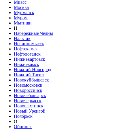
Миасс
Москва
Мурманск
Муром
Мытищи
Н
Набережные Челны
Нальчик
Невинномысск
Нефтекамск
Нефтеюганск
Нижневартовск
Нижнекамск
Нижний Новгород
Нижний Тагил
Новокуйбышевск
Новомосковск
Новороссийск
Новочебоксарск
Новочеркасск
Новошахтинск
Новый Уренгой
Ноябрьск
О
Обнинск