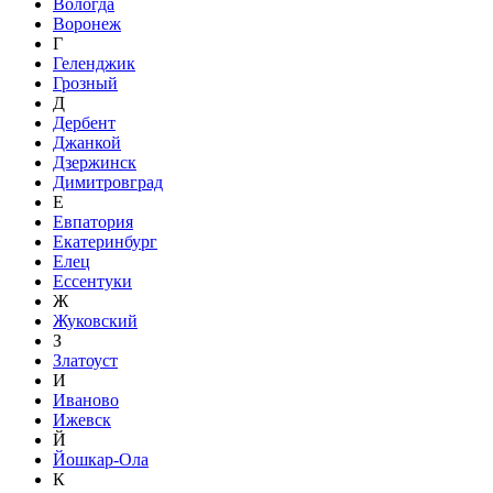
Вологда
Воронеж
Г
Геленджик
Грозный
Д
Дербент
Джанкой
Дзержинск
Димитровград
Е
Евпатория
Екатеринбург
Елец
Ессентуки
Ж
Жуковский
З
Златоуст
И
Иваново
Ижевск
Й
Йошкар-Ола
К