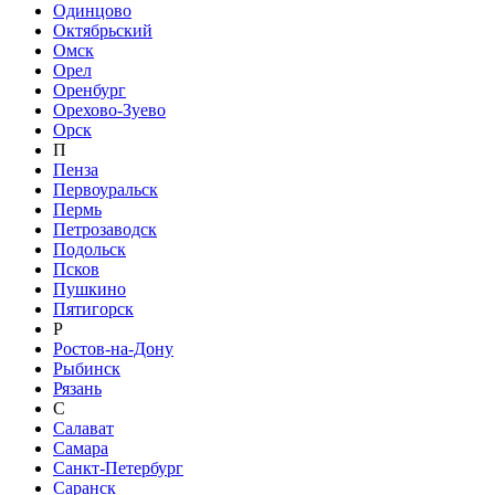
Одинцово
Октябрьский
Омск
Орел
Оренбург
Орехово-Зуево
Орск
П
Пенза
Первоуральск
Пермь
Петрозаводск
Подольск
Псков
Пушкино
Пятигорск
Р
Ростов-на-Дону
Рыбинск
Рязань
С
Салават
Самара
Санкт-Петербург
Саранск