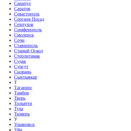
Сарапул
Саратов
Севастополь
Сергиев Посад
Серпухов
Симферополь
Смоленск
Сочи
Ставрополь
Старый Оскол
Стерлитамак
Судак
Сургут
Сызрань
Сыктывкар
Т
Таганрог
Тамбов
Тверь
Тольятти
Тула
Тюмень
У
Ульяновск
Уфа