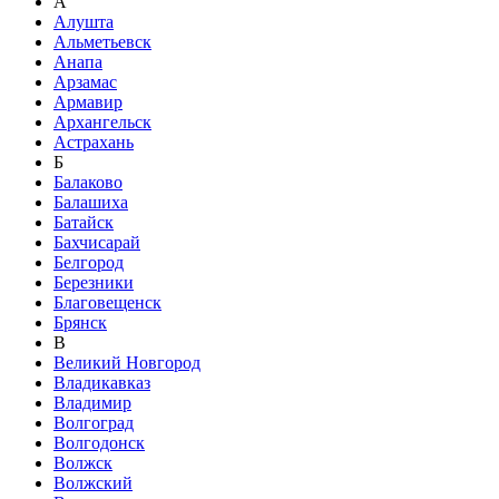
А
Алушта
Альметьевск
Анапа
Арзамас
Армавир
Архангельск
Астрахань
Б
Балаково
Балашиха
Батайск
Бахчисарай
Белгород
Березники
Благовещенск
Брянск
В
Великий Новгород
Владикавказ
Владимир
Волгоград
Волгодонск
Волжск
Волжский