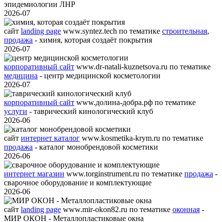
эпидемиологии ЛНР
2026-07
сайт
landing page
www.syntez.tech
по тематике
строительная
,
продажа
- химия, которая создаёт покрытия
2026-07
корпоративный сайт
www.dr-natali-kuznetsova.ru
по тематике
медицина
- центр медицинской косметологии
2026-07
корпоративный сайт
www.долина-добра.рф
по тематике
услуги
- таврический кинологический клуб
2026-06
сайт
интернет каталог
www.kosmetika-krym.ru
по тематике
продажа
- каталог монобрендовой косметики
2026-06
интернет магазин
www.torginstrument.ru
по тематике
продажа
-
сварочное оборудование и комплектующие
2026-06
сайт
landing page
www.mir-okon82.ru
по тематике
оконная
-
МИР ОКОН - Металлопластиковые окна