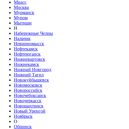
Миасс
Москва
Мурманск
Муром
Мытищи
Н
Набережные Челны
Нальчик
Невинномысск
Нефтекамск
Нефтеюганск
Нижневартовск
Нижнекамск
Нижний Новгород
Нижний Тагил
Новокуйбышевск
Новомосковск
Новороссийск
Новочебоксарск
Новочеркасск
Новошахтинск
Новый Уренгой
Ноябрьск
О
Обнинск