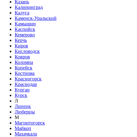
Казань
Калининград
Калуга
Каменск-Уральский
Камышин
Каспийск
Кемерово
Керчь
Киров
Кисловодск
Ковров
Коломна
Копейск
Кострома
Красногорск
Краснодар
Курган
Курск
Л
Липецк
Люберцы
М
Магнитогорск
Майкоп
Махачкала