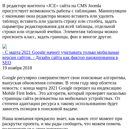
В редакторе контента «JCE» сайта на CMS Joomla
присутствует возможность работы с таблицами. Манипуляции
с иконками окна редактора можно вставить или удалить
таблицу, вставить или удалить строку или столбец, задать
параметры редактирования для всей таблицы, отдельной
строки или отдельной ячейки. Элементам таблицы можно
присвоить класс, задать границы, фон и многое другое.
- С марта 2021 Google начнет учитывать только мобильные
версии сайтов. - Дизайн сайта как фактор ранжирования в
SEO
19 ноября 2018
Google регулярно совершенствует свои поисковые алгоритмы,
выпуская обновления сотнями. В этом году мир облетела
новость: с конца марта 2021 Google перешел на индексацию
Mobile First Index. Это алгоритм, который проверяет насколько
страницы сайта релевантны на мобильных устройствах. От
степени адаптации ресурса к такому использованию будет
зависеть позиция в поисковой выдаче.
Наша компания прекрасно знает, как важен этот момент при
раскрутке проекта, и мы рады сообщить, что можем помочь
подготовиться к этим переменам.