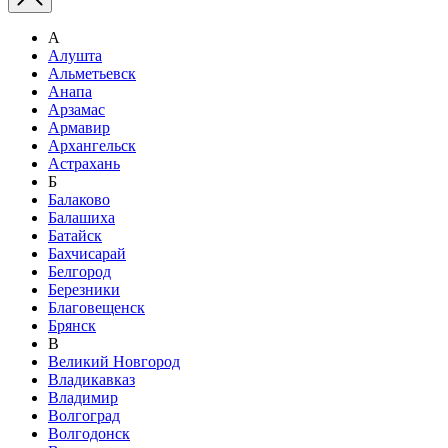
А
Алушта
Альметьевск
Анапа
Арзамас
Армавир
Архангельск
Астрахань
Б
Балаково
Балашиха
Батайск
Бахчисарай
Белгород
Березники
Благовещенск
Брянск
В
Великий Новгород
Владикавказ
Владимир
Волгоград
Волгодонск