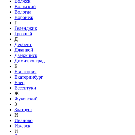
Волжск
Волжский
Вологда
Воронеж
Г
Геленджик
Грозный
Д
Дербент
Джанкой
Дзержинск
Димитровград
Е
Евпатория
Екатеринбург
Елец
Ессентуки
Ж
Жуковский
З
Златоуст
И
Иваново
Ижевск
Й