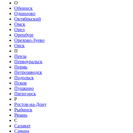
О
Обнинск
Одинцово
Октябрьский
Омск
Орел
Оренбург
Орехово-Зуево
Орск
П
Пенза
Первоуральск
Пермь
Петрозаводск
Подольск
Псков
Пушкино
Пятигорск
Р
Ростов-на-Дону
Рыбинск
Рязань
С
Салават
Самара