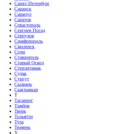
Санкт-Петербург
Саранск
Сарапул
Саратов
Севастополь
Сергиев Посад
Серпухов
Симферополь
Смоленск
Сочи
Ставрополь
Старый Оскол
Стерлитамак
Судак
Сургут
Сызрань
Сыктывкар
Т
Таганрог
Тамбов
Тверь
Тольятти
Тула
Тюмень
У