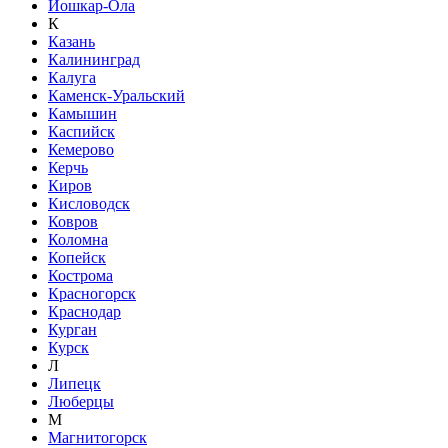
Йошкар-Ола
К
Казань
Калининград
Калуга
Каменск-Уральский
Камышин
Каспийск
Кемерово
Керчь
Киров
Кисловодск
Ковров
Коломна
Копейск
Кострома
Красногорск
Краснодар
Курган
Курск
Л
Липецк
Люберцы
М
Магнитогорск