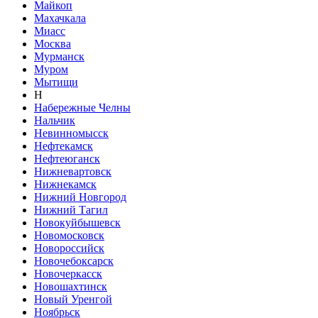
Майкоп
Махачкала
Миасс
Москва
Мурманск
Муром
Мытищи
Н
Набережные Челны
Нальчик
Невинномысск
Нефтекамск
Нефтеюганск
Нижневартовск
Нижнекамск
Нижний Новгород
Нижний Тагил
Новокуйбышевск
Новомосковск
Новороссийск
Новочебоксарск
Новочеркасск
Новошахтинск
Новый Уренгой
Ноябрьск