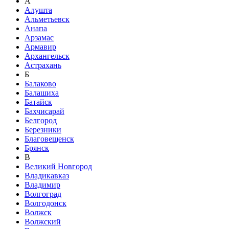
А
Алушта
Альметьевск
Анапа
Арзамас
Армавир
Архангельск
Астрахань
Б
Балаково
Балашиха
Батайск
Бахчисарай
Белгород
Березники
Благовещенск
Брянск
В
Великий Новгород
Владикавказ
Владимир
Волгоград
Волгодонск
Волжск
Волжский