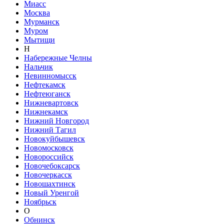
Миасс
Москва
Мурманск
Муром
Мытищи
Н
Набережные Челны
Нальчик
Невинномысск
Нефтекамск
Нефтеюганск
Нижневартовск
Нижнекамск
Нижний Новгород
Нижний Тагил
Новокуйбышевск
Новомосковск
Новороссийск
Новочебоксарск
Новочеркасск
Новошахтинск
Новый Уренгой
Ноябрьск
О
Обнинск