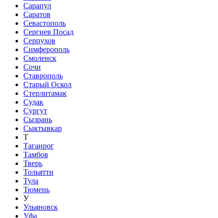
Сарапул
Саратов
Севастополь
Сергиев Посад
Серпухов
Симферополь
Смоленск
Сочи
Ставрополь
Старый Оскол
Стерлитамак
Судак
Сургут
Сызрань
Сыктывкар
Т
Таганрог
Тамбов
Тверь
Тольятти
Тула
Тюмень
У
Ульяновск
Уфа