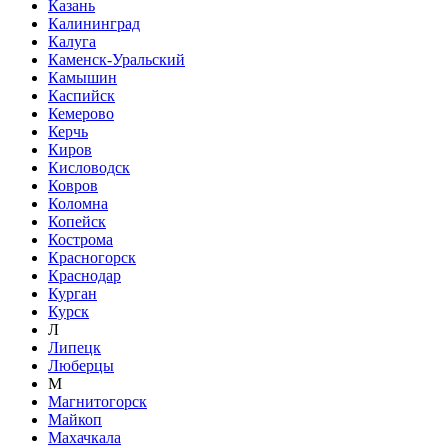
Казань
Калининград
Калуга
Каменск-Уральский
Камышин
Каспийск
Кемерово
Керчь
Киров
Кисловодск
Ковров
Коломна
Копейск
Кострома
Красногорск
Краснодар
Курган
Курск
Л
Липецк
Люберцы
М
Магнитогорск
Майкоп
Махачкала