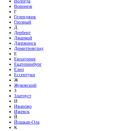
Вологда
Воронеж
Г
Геленджик
Грозный
Д
Дербент
Джанкой
Дзержинск
Димитровград
Е
Евпатория
Екатеринбург
Елец
Ессентуки
Ж
Жуковский
З
Златоуст
И
Иваново
Ижевск
Й
Йошкар-Ола
К