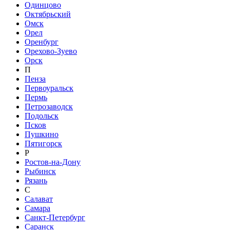
Одинцово
Октябрьский
Омск
Орел
Оренбург
Орехово-Зуево
Орск
П
Пенза
Первоуральск
Пермь
Петрозаводск
Подольск
Псков
Пушкино
Пятигорск
Р
Ростов-на-Дону
Рыбинск
Рязань
С
Салават
Самара
Санкт-Петербург
Саранск