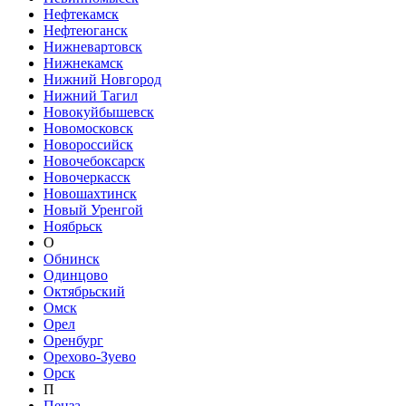
Нефтекамск
Нефтеюганск
Нижневартовск
Нижнекамск
Нижний Новгород
Нижний Тагил
Новокуйбышевск
Новомосковск
Новороссийск
Новочебоксарск
Новочеркасск
Новошахтинск
Новый Уренгой
Ноябрьск
О
Обнинск
Одинцово
Октябрьский
Омск
Орел
Оренбург
Орехово-Зуево
Орск
П
Пенза