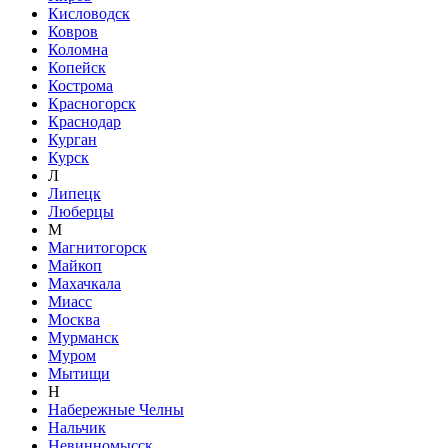
Кисловодск
Ковров
Коломна
Копейск
Кострома
Красногорск
Краснодар
Курган
Курск
Л
Липецк
Люберцы
М
Магнитогорск
Майкоп
Махачкала
Миасс
Москва
Мурманск
Муром
Мытищи
Н
Набережные Челны
Нальчик
Невинномысск