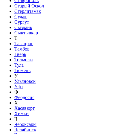
Ставрополь
Старый Оскол
Стерлитамак
Судак
Сургут
Сызрань
Сыктывкар
Т
Таганрог
Тамбов
Тверь
Тольятти
Тула
Тюмень
У
Ульяновск
Уфа
Ф
Феодосия
Х
Хасавюрт
Химки
Ч
Чебоксары
Челябинск