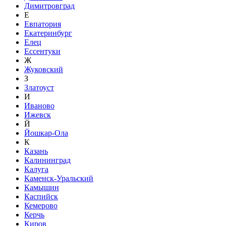
Димитровград
Е
Евпатория
Екатеринбург
Елец
Ессентуки
Ж
Жуковский
З
Златоуст
И
Иваново
Ижевск
Й
Йошкар-Ола
К
Казань
Калининград
Калуга
Каменск-Уральский
Камышин
Каспийск
Кемерово
Керчь
Киров