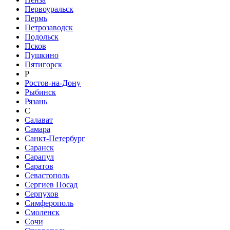
Первоуральск
Пермь
Петрозаводск
Подольск
Псков
Пушкино
Пятигорск
Р
Ростов-на-Дону
Рыбинск
Рязань
С
Салават
Самара
Санкт-Петербург
Саранск
Сарапул
Саратов
Севастополь
Сергиев Посад
Серпухов
Симферополь
Смоленск
Сочи