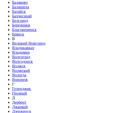
Балаково
Балашиха
Батайск
Бахчисарай
Белгород
Березники
Благовещенск
Брянск
В
Великий Новгород
Владикавказ
Владимир
Волгоград
Волгодонск
Волжск
Волжский
Вологда
Воронеж
Г
Геленджик
Грозный
Д
Дербент
Джанкой
Дзержинск