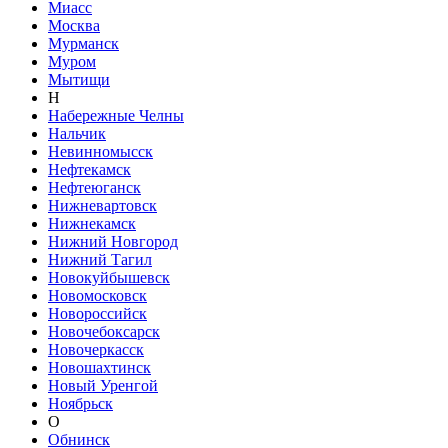
Миасс
Москва
Мурманск
Муром
Мытищи
Н
Набережные Челны
Нальчик
Невинномысск
Нефтекамск
Нефтеюганск
Нижневартовск
Нижнекамск
Нижний Новгород
Нижний Тагил
Новокуйбышевск
Новомосковск
Новороссийск
Новочебоксарск
Новочеркасск
Новошахтинск
Новый Уренгой
Ноябрьск
О
Обнинск