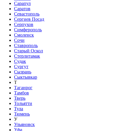
Сарапул
Саратов
Севастополь
Сергиев Посад
Серпухов
Симферополь
Смоленск
Сочи
Ставрополь
Старый Оскол
Стерлитамак
Судак
Сургут
Сызрань
Сыктывкар
Т
Таганрог
Тамбов
Тверь
Тольятти
Тула
Тюмень
У
Ульяновск
Уфа