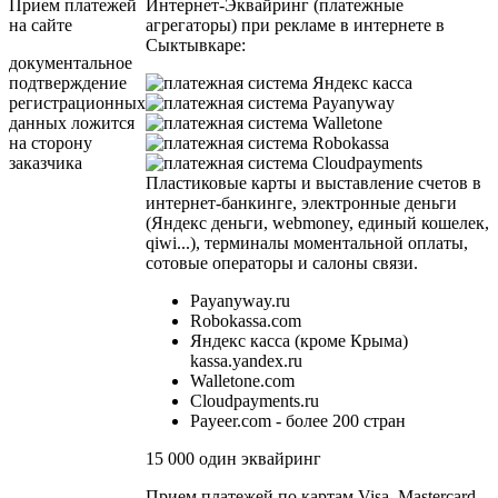
Прием платежей
Интернет-Эквайринг (платежные
на сайте
агрегаторы) при рекламе в интернете в
Сыктывкаре:
документальное
подтверждение
регистрационных
данных ложится
на сторону
заказчика
Пластиковые карты и выставление счетов в
интернет-банкинге, электронные деньги
(Яндекс деньги, webmoney, единый кошелек,
qiwi...), терминалы моментальной оплаты,
сотовые операторы и салоны связи.
Payanyway.ru
Robokassa.com
Яндекс касса (кроме Крыма)
kassa.yandex.ru
Walletone.com
Cloudpayments.ru
Payeer.com - более 200 стран
15 000 один эквайринг
Прием платежей по картам Visa, Mastercard