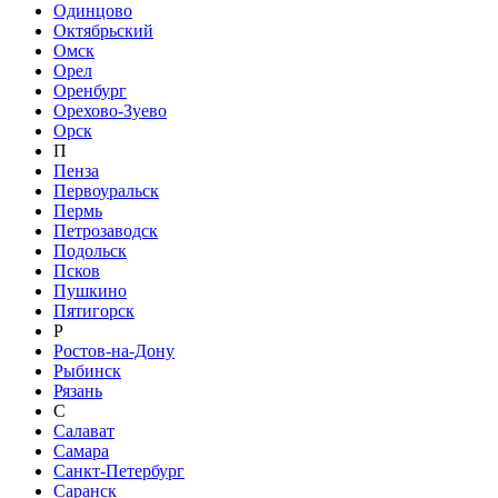
Одинцово
Октябрьский
Омск
Орел
Оренбург
Орехово-Зуево
Орск
П
Пенза
Первоуральск
Пермь
Петрозаводск
Подольск
Псков
Пушкино
Пятигорск
Р
Ростов-на-Дону
Рыбинск
Рязань
С
Салават
Самара
Санкт-Петербург
Саранск