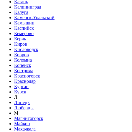
Казань
Калининград
Калуга
Каменск-Уральский
Камышин
Каспийск
Кемерово
Керчь
Киров
Кисловодск
Ковров
Коломна
Копейск
Кострома
Красногорск
Краснодар
Курган
Курск
Л
Липецк
Люберцы
М
Магнитогорск
Майкоп
Махачкала