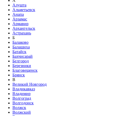
А
Алушта
Альметьевск
Анапа
Арзамас
Армавир
Архангельск
Астрахань
Б
Балаково
Балашиха
Батайск
Бахчисарай
Белгород
Березники
Благовещенск
Брянск
В
Великий Новгород
Владикавказ
Владимир
Волгоград
Волгодонск
Волжск
Волжский