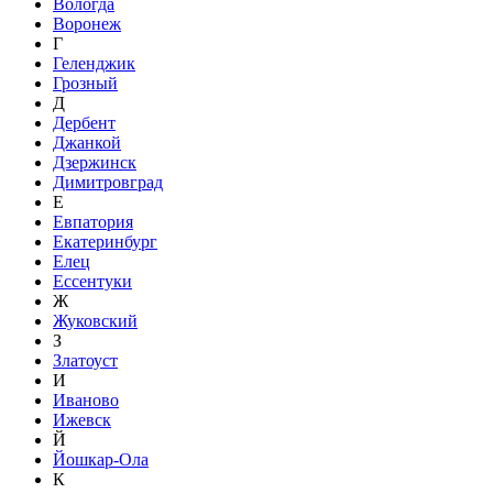
Вологда
Воронеж
Г
Геленджик
Грозный
Д
Дербент
Джанкой
Дзержинск
Димитровград
Е
Евпатория
Екатеринбург
Елец
Ессентуки
Ж
Жуковский
З
Златоуст
И
Иваново
Ижевск
Й
Йошкар-Ола
К