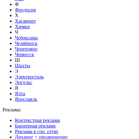
Ф
Феодосия
Х
Хасавюрт
Химки
Ч
Чебоксары
Челябинск
Череповец
Черкесск
Ш
Шахты
Э
Электросталь
Энгельс
Я
Ялта
Ярославль
Реклама:
Контекстная реклама
Баннерная реклама
Реклама в соц. сетях
Лендинг + продвижение