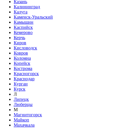
Казань
Калининград
Калуга
Каменск-Уральский
Камышин
Каспийск
Кемерово
Керчь
Киров
Кисловодск
Ковров
Коломна
Копейск
Кострома
Красногорск
Краснодар
Курган
Курск
Л
Липецк
Люберцы
М
Магнитогорск
Майкоп
Махачкала