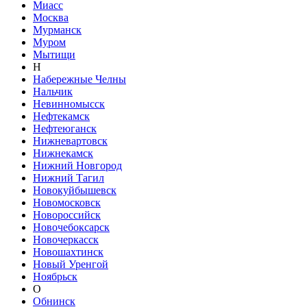
Миасс
Москва
Мурманск
Муром
Мытищи
Н
Набережные Челны
Нальчик
Невинномысск
Нефтекамск
Нефтеюганск
Нижневартовск
Нижнекамск
Нижний Новгород
Нижний Тагил
Новокуйбышевск
Новомосковск
Новороссийск
Новочебоксарск
Новочеркасск
Новошахтинск
Новый Уренгой
Ноябрьск
О
Обнинск