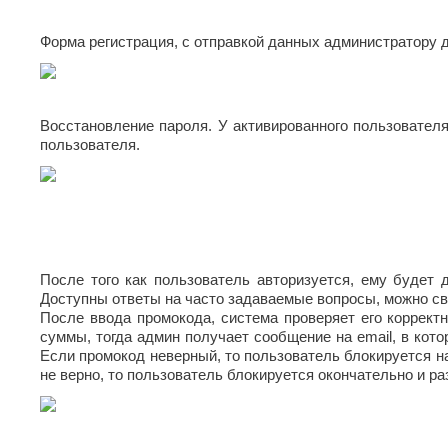
Жуковский
Хасавюрт
Липецк
Белгород
Сарапул
Химки
О
Люберцы
Березники
З
Саратов
Форма регистрация, с отправкой данных администратору 
Благовещенск
Ч
Севастополь
М
Обнинск
Златоуст
Брянск
Сергиев
Одинцово
Чебоксары
Магнитогорск
И
Посад
В
Октябрьский
Челябинск
Майкоп
Серпухов
Иваново
Омск
Череповец
Восстановление пароля. У активированного пользователя
Махачкала
Великий
Симферополь
Ижевск
Орел
пользователя.
Черкесск
Новгород
Миасс
Смоленск
Оренбург
Владикавказ
Й
Москва
Ш
Сочи
Орехово-
Владимир
Мурманск
Ставрополь
Зуево
Йошкар-
Шахты
Волгоград
Муром
Ола
Старый
Орск
Волгодонск
Э
Мытищи
Оскол
К
П
Волжск
Стерлитамак
Н
Электросталь
Волжский
Судак
После того как пользователь авторизуется, ему будет 
Казань
Пенза
Энгельс
Вологда
Набережные
Доступны ответы на часто задаваемые вопросы, можно св
Сургут
Калининград
Первоуральск
Челны
Я
Воронеж
После ввода промокода, система проверяет его коррект
Сызрань
Калуга
Пермь
Нальчик
суммы, тогда админ получает сообщение на email, в кото
Сыктывкар
Каменск-
Г
Петрозаводск
Ялта
Невинномысск
Если промокод неверный, то пользователь блокируется на 
Уральский
Подольск
Ярославль
Т
не верно, то пользователь блокируется окончательно и р
Нефтекамск
Геленджик
Камышин
Псков