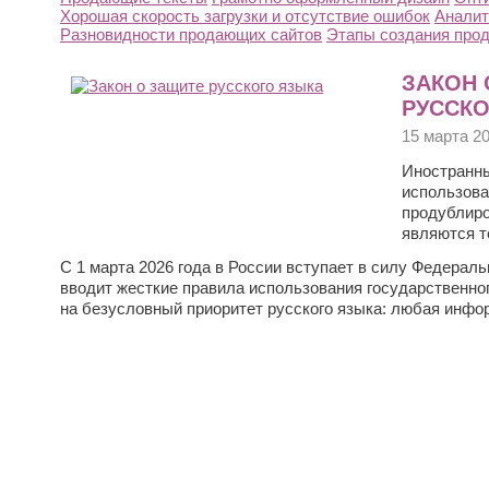
Хорошая скорость загрузки и отсутствие ошибок
Аналит
Разновидности продающих сайтов
Этапы создания прод
ЗАКОН 
РУССК
15 марта 2
Иностранны
использова
продублиро
являются т
С 1 марта 2026 года в России вступает в силу Федерал
вводит жесткие правила использования государственно
на безусловный приоритет русского языка: любая инф