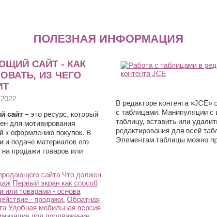
ПОЛЕЗНАЯ ИНФОРМАЦИЯ
ЩИЙ САЙТ - КАК
ОВАТЬ, ИЗ ЧЕГО
ИТ
 2022
В редакторе контента «JCE» 
с таблицами. Манипуляции с 
й сайт
– это ресурс, который
таблицу, вставить или удалит
ен для мотивирования
редактирования для всей таб
й к оформлению покупок. В
Элементам таблицы можно при
 и подаче материалов его
 на продажи товаров или
.
продающего сайта
Что должен
даж
Первый экран как способ
 или товарами - основа
ействие - продажи.
Обратная
та
Удобная мобильная версия
имизация под продвижение