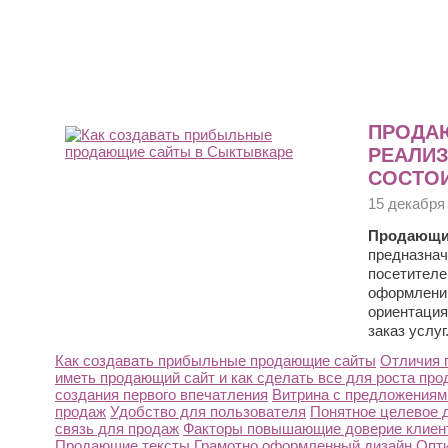
ПРОДАЮ
РЕАЛИЗ
СОСТО
15 декабря
Продающи
предназнач
посетителе
оформлении
ориентация
заказ услуг
Как создавать прибыльные продающие сайты
Отличия 
иметь продающий сайт и как сделать все для роста про
создания первого впечатления
Витрина с предложениями
продаж
Удобство для пользователя
Понятное целевое д
связь для продаж
Факторы повышающие доверие клиен
Продающие тексты
Грамотно оформленный дизайн
Опт